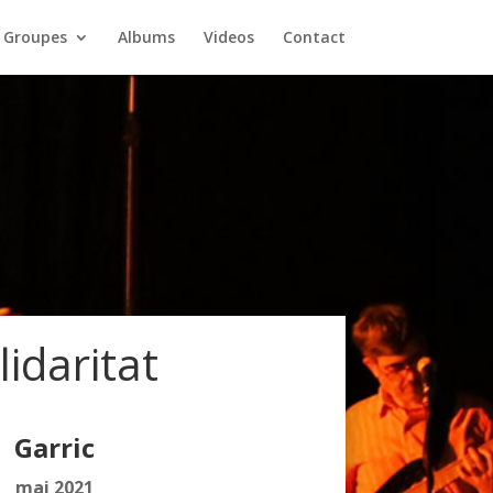
Groupes
Albums
Videos
Contact
lidaritat
Garric
mai 2021